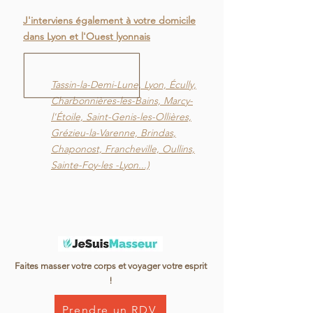
J'interviens également à votre domicile
dans Lyon et l'Ouest lyonnais
Tassin-la-Demi-Lune, Lyon, Écully,
Charbonnières-les-Bains, Marcy-
l'Étoile, Saint-Genis-les-Ollières,
Grézieu-la-Varenne, Brindas,
Chaponost, Francheville, Oullins,
Sainte-Foy-les -Lyon...)
Faites masser votre corps et voyager votre esprit
!
Prendre un RDV