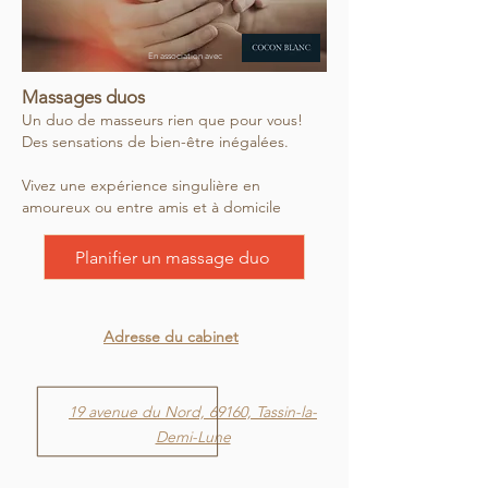
En association avec
Massages d
uos
Un duo de masseurs rien que pour vous!
Des sensations de bien-être in
égalées.
Vivez une expérience singulière en
amoureux ou entre amis et à domicile
Planifier un massage duo
Adresse du cabinet
19 avenue du Nord, 69160, Tassin-la-
Demi-Lune