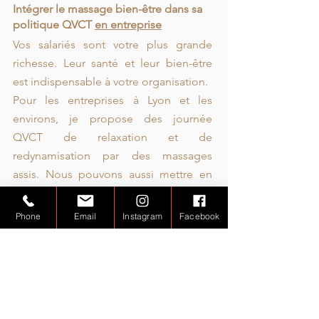
Intégrer le massage bien-être dans sa
politique QVCT
en entreprise
Vos salariés sont votre plus grande
richesse. Leur santé et leur bien-être
est indispensable à votre organisation.
Pour les entreprises à Lyon et les
environs, je propose des journée
QVCT de relaxation et de
redynamisation par des massages
assis. Nous pouvons aussi mettre en
place un partenariat à définir ensemble
pour vos salariés.
Phone
Email
Instagram
Facebook
Massages en entreprise