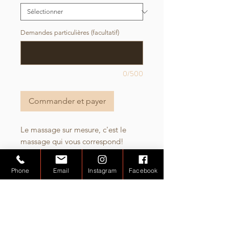
Demandes particulières (facultatif)
0/500
Commander et payer
Le massage sur mesure, c'est le
massage qui vous correspond!
Vous souhaitez privilégier certaines
Phone
Email
Instagram
Facebook
zones de votre corps, vous souhaitez
que certaines autres ne soient pas
massées, vous souhaitez certaines
techniques pour le haut du corps et
d'autres pour le bas? Vous avez des