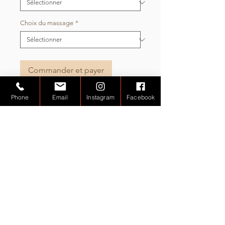
Choix du massage
*
Commander et payer
Phone
Email
Instagram
Facebook
Formules de massages courtes
durée - 30mn - au cabinet ou à
domicile. Choix libre
Dos & épaules
Bras & mains
Jambes & pieds
Crâne & visage
Aucun avis pour le moment