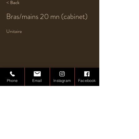
< Back
Bras/mains 20 mn (cabinet)
Unitaire
Phone
Email
Instagram
Facebook
Previous
Next