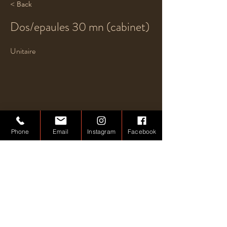
< Back
Dos/epaules 30 mn (cabinet)
Unitaire
Phone
Email
Instagram
Facebook
Previous
Next