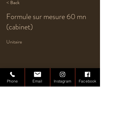
< Back
Formule sur mesure 60 mn
(cabinet)
Unitaire
Phone
Email
Instagram
Facebook
Previous
Next