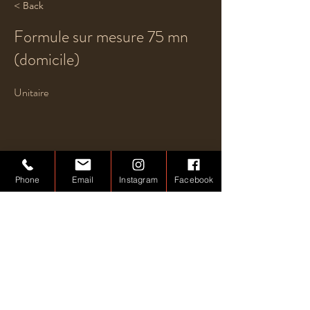
< Back
Formule sur mesure 75 mn
(domicile)
Unitaire
Phone
Email
Instagram
Facebook
Previous
Next