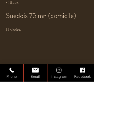
< Back
Suedois 75 mn (domicile)
Unitaire
Phone
Email
Instagram
Facebook
Previous
Next