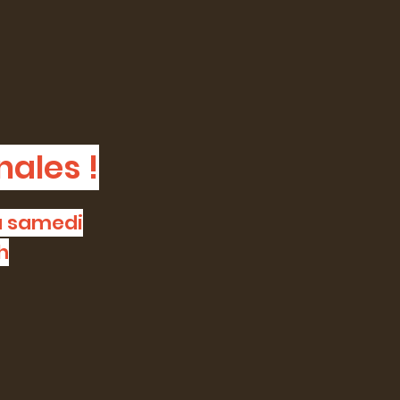
nales !
au samedi
h