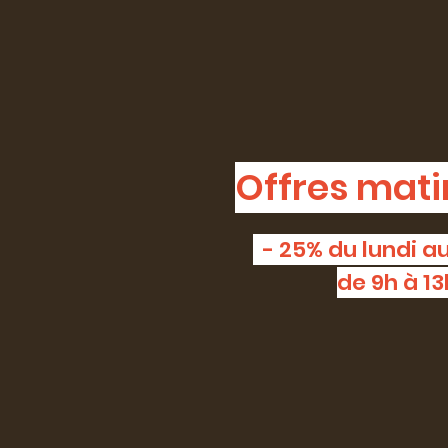
Offres mati
- 25% du lundi 
de 9h à 13