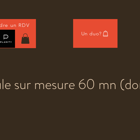
dre un RDV
Un duo?
ou
le sur mesure 60 mn (dom