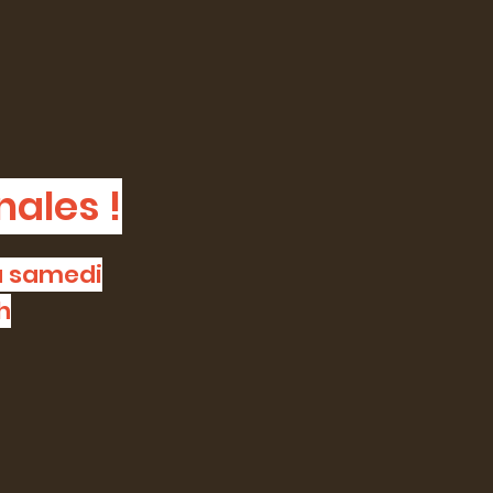
nales !
au samedi
h