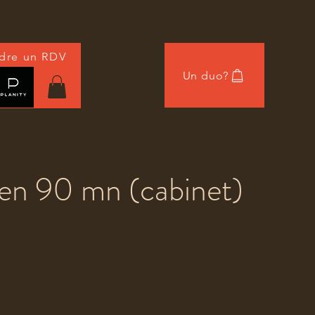
dre un RDV
Un duo?
ou
en 90 mn (cabinet)