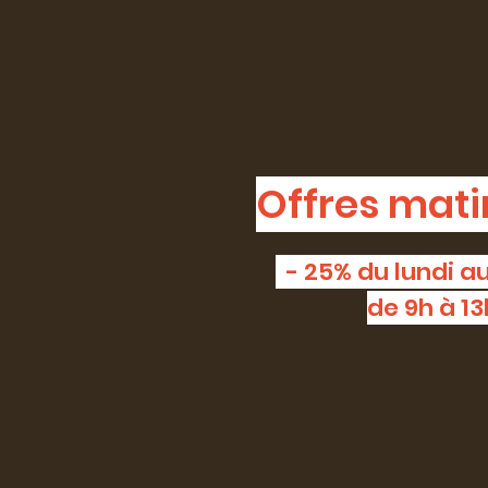
Offres mati
- 25% du lundi 
de 9h à 13