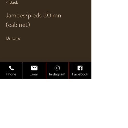
< Back
Jambes/pieds 30 mn
(cabinet)
Unitaire
Phone
Email
Instagram
Facebook
Previous
Next