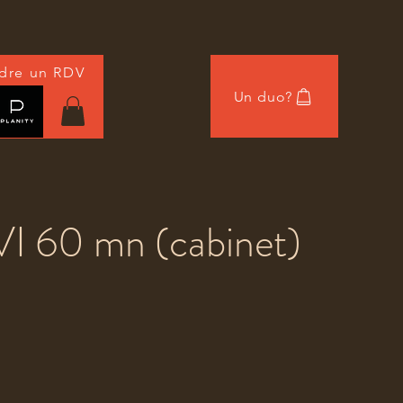
dre un RDV
Un duo?
ou
 60 mn (cabinet)