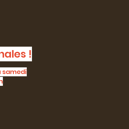
nales !
au samedi
h