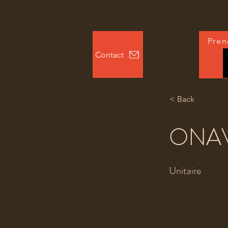
Pren
Contact
< Back
ONAVI
Unitaire