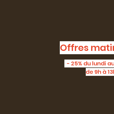
Offres mati
- 25% du lundi 
de 9h à 13