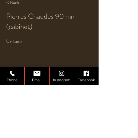
< Back
Pierres Chaudes 90 mn
(cabinet)
Unitaire
Phone
Email
Instagram
Facebook
Previous
Next