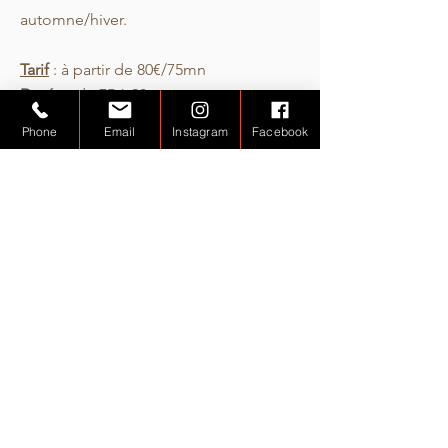
automne/hiver.
Tarif
: à partir de 80€/75mn
Durée
: de 75 à 90mn
Phone
Email
Instagram
Facebook
Réserver un massage aux pierres chaudes
au cabinet
1h15 : 80€ 1h30 : 95€
Disponible également en formule de 3 ou 5 massages
Tout savoir sur
le massage aux pierres chaudes